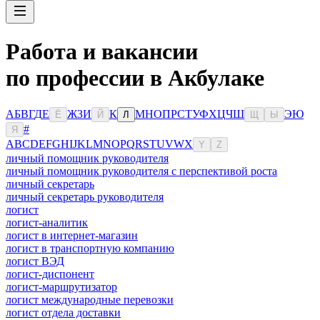
Работа и вакансии
по профессии в Акбулаке
А
Б
В
Г
Д
Е
Ж
З
И
К
М
Н
О
П
Р
С
Т
У
Ф
Х
Ц
Ч
Ш
Э
Ю
Ё
Й
Л
Щ
Ы
#
Я
A
B
C
D
E
F
G
H
I
J
K
L
M
N
O
P
Q
R
S
T
U
V
W
X
Y
Z
личный помощник руководителя
личный помощник руководителя с перспективой роста
личный секретарь
личный секретарь руководителя
логист
логист-аналитик
логист в интернет-магазин
логист в транспортную компанию
логист ВЭД
логист-диспонент
логист-маршрутизатор
логист международные перевозки
логист отдела доставки