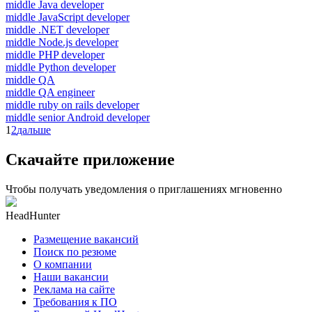
middle Java developer
middle JavaScript developer
middle .NET developer
middle Node.js developer
middle PHP developer
middle Python developer
middle QA
middle QA engineer
middle ruby on rails developer
middle senior Android developer
1
2
дальше
Скачайте приложение
Чтобы получать уведомления о приглашениях мгновенно
HeadHunter
Размещение вакансий
Поиск по резюме
О компании
Наши вакансии
Реклама на сайте
Требования к ПО