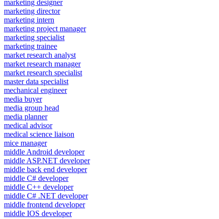
marketing designer
marketing director
marketing intern
marketing project manager
marketing specialist
marketing trainee
market research analyst
market research manager
market research specialist
master data specialist
mechanical engineer
media buyer
media group head
media planner
medical advisor
medical science liaison
mice manager
middle Android developer
middle ASP.NET developer
middle back end developer
middle C# developer
middle C++ developer
middle C# .NET developer
middle frontend developer
middle IOS developer