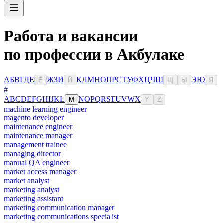
Работа и вакансии
по профессии в Акбулаке
А
Б
В
Г
Д
Е
Ж
З
И
К
Л
М
Н
О
П
Р
С
Т
У
Ф
Х
Ц
Ч
Ш
Э
Ю
Ё
Й
Щ
Ы
Я
#
A
B
C
D
E
F
G
H
I
J
K
L
N
O
P
Q
R
S
T
U
V
W
X
M
Y
Z
machine learning engineer
magento developer
maintenance engineer
maintenance manager
management trainee
managing director
manual QA engineer
market access manager
market analyst
marketing analyst
marketing assistant
marketing communication manager
marketing communications specialist