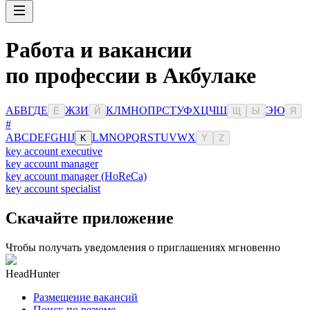
Работа и вакансии
по профессии в Акбулаке
А
Б
В
Г
Д
Е
Ж
З
И
К
Л
М
Н
О
П
Р
С
Т
У
Ф
Х
Ц
Ч
Ш
Э
Ю
Ё
Й
Щ
Ы
Я
#
A
B
C
D
E
F
G
H
I
J
L
M
N
O
P
Q
R
S
T
U
V
W
X
K
Y
Z
key account executive
key account manager
key account manager (HoReCa)
key account specialist
Скачайте приложение
Чтобы получать уведомления о приглашениях мгновенно
HeadHunter
Размещение вакансий
Поиск по резюме