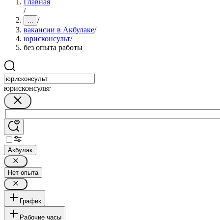
Главная
/
/
...
вакансии в Акбулаке
/
юрисконсульт
/
без опыта работы
юрисконсульт
Акбулак
Нет опыта
График
Рабочие часы