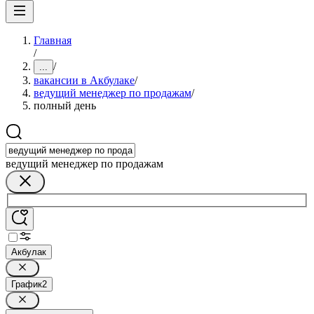
Главная
/
/
...
вакансии в Акбулаке
/
ведущий менеджер по продажам
/
полный день
ведущий менеджер по продажам
Акбулак
График
2