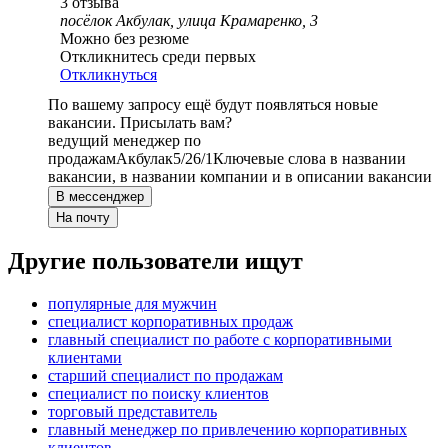
3
отзыва
посёлок Акбулак, улица Крамаренко, 3
Можно без резюме
Откликнитесь среди первых
Откликнуться
По вашему запросу ещё будут появляться новые
вакансии. Присылать вам?
ведущий менеджер по
продажам
Акбулак
5/2
6/1
Ключевые слова в названии
вакансии, в названии компании и в описании вакансии
В мессенджер
На почту
Другие пользователи ищут
популярные для мужчин
специалист корпоративных продаж
главный специалист по работе с корпоративными
клиентами
старший специалист по продажам
специалист по поиску клиентов
торговый представитель
главный менеджер по привлечению корпоративных
клиентов