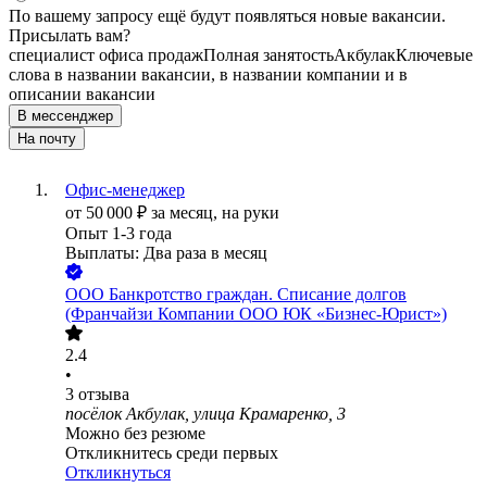
По вашему запросу ещё будут появляться новые вакансии.
Присылать вам?
специалист офиса продаж
Полная занятость
Акбулак
Ключевые
слова в названии вакансии, в названии компании и в
описании вакансии
В мессенджер
На почту
Офис-менеджер
от
50 000
₽
за месяц,
на руки
Опыт 1-3 года
Выплаты: Два раза в месяц
ООО
Банкротство граждан. Списание долгов
(Франчайзи Компании ООО ЮК «Бизнес-Юрист»)
2.4
•
3
отзыва
посёлок Акбулак, улица Крамаренко, 3
Можно без резюме
Откликнитесь среди первых
Откликнуться