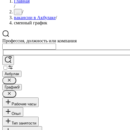
Главная
/
/
...
вакансии в Акбулаке
/
сменный график
Профессия, должность или компания
Акбулак
График
9
Рабочие часы
Опыт
Тип занятости