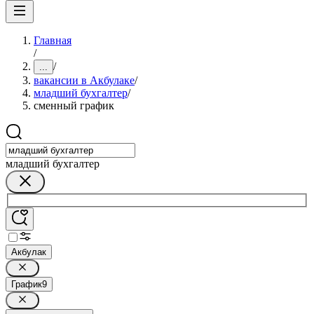
Главная
/
/
...
вакансии в Акбулаке
/
младший бухгалтер
/
сменный график
младший бухгалтер
Акбулак
График
9