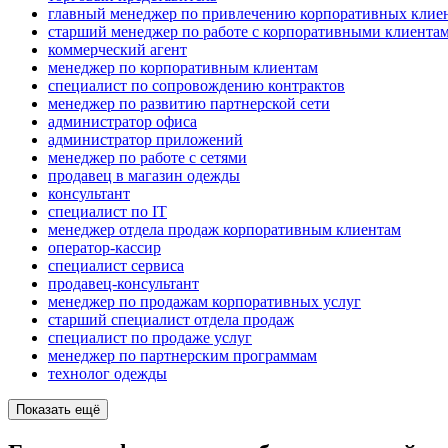
главный менеджер по привлечению корпоративных клие
старший менеджер по работе с корпоративными клиента
коммерческий агент
менеджер по корпоративным клиентам
специалист по сопровождению контрактов
менеджер по развитию партнерской сети
администратор офиса
администратор приложений
менеджер по работе с сетями
продавец в магазин одежды
консультант
специалист по IT
менеджер отдела продаж корпоративным клиентам
оператор-кассир
специалист сервиса
продавец-консультант
менеджер по продажам корпоративных услуг
старший специалист отдела продаж
специалист по продаже услуг
менеджер по партнерским программам
технолог одежды
Показать ещё