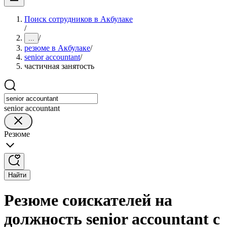
Поиск сотрудников в Акбулаке
/
/
...
резюме в Акбулаке
/
senior accountant
/
частичная занятость
senior accountant
Резюме
Найти
Резюме соискателей на
должность senior accountant с