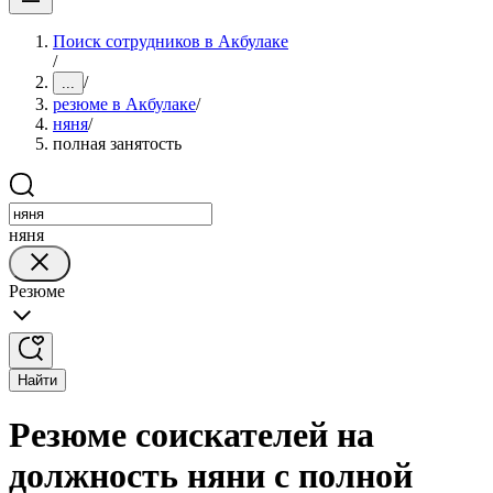
Поиск сотрудников в Акбулаке
/
/
...
резюме в Акбулаке
/
няня
/
полная занятость
няня
Резюме
Найти
Резюме соискателей на
должность няни с полной