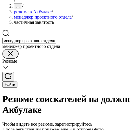
/
/
...
резюме в Акбулаке
/
менеджер проектного отдела
/
частичная занятость
менеджер проектного отдела
Резюме
Найти
Резюме соискателей на должно
Акбулаке
Чтобы видеть все резюме, зарегистрируйтесь
После регистрации покажем ещё 3 и откроем фото