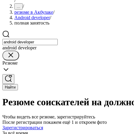
/
/
...
резюме в Акбулаке
/
Android developer
/
полная занятость
android developer
Резюме
Найти
Резюме соискателей на должно
Чтобы видеть все резюме, зарегистрируйтесь
После регистрации покажем ещё 1 и откроем фото
Зарегистрироваться
За всё время