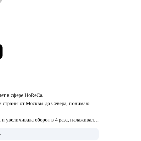
с
лет в сфере HoReCa.
ки страны от Москвы до Севера, понимаю
и увеличивала оборот в 4 раза, налаживала
ь
 управленцев, которые успешно развились в