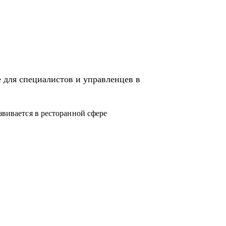
а с нуля более 20 ресторанных команд.
иятиях всегда более 90 % и даже сейчас. Я
 управленцами ресторанов.
нила всю команду (120 человек).
 для специалистов и управленцев в
irotel: ресторан и банкетный зал
звивается в ресторанной сфере
роны /с чего начать).
ия процессов
я специфику маленьких городов.
его они хотят.
овать бюджет и дать рекомендации.