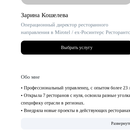
Зарина Кошелева
Операционный директор ресторанного
направления в Mirotel / ex-Росинтерс Ресторант
Выбрать услугу
Обо мне
• Профессиональный управленец, с опытом более 23 
• Открыла 7 ресторанов с нуля, освоила разные угол
специфику отрасли в регионах.
• Внедряла новые проекты в действующих ресторанах 
собственное производство.
Развернут
• Вырастила и отправила во взрослую жизнь более 30