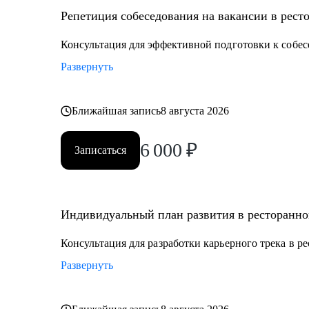
Репетиция собеседования на вакансии в рест
Кому могу помочь:
• Управляющим, Директорам и менеджерам ресторан
Консультация для эффективной подготовки к собес
• Шеф поварам и Су-шефам
Развернуть
• Всем, кто хочет развиваться в сфере ресторанов
Ближайшая запись
8 августа 2026
6 000
₽
Записаться
Индивидуальный план развития в ресторанно
Консультация для разработки карьерного трека в р
Развернуть