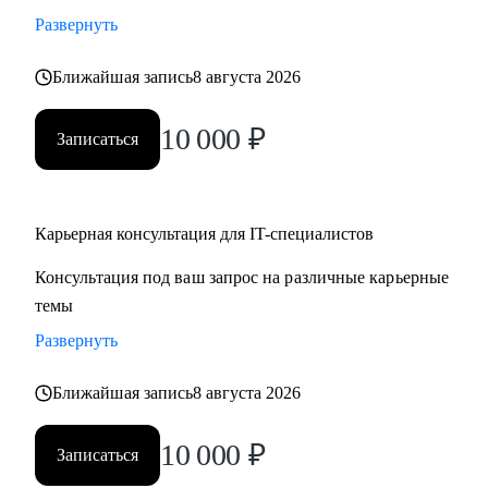
• Стратегии карьерного роста: как перейти с junior на
Развернуть
middle, с middle на senior уровень
Ближайшая запись
8 августа 2026
• Стратегия поиска работы: как и где искать вакансии, как
откликаться, как построить системный подход к поиску
10 000
₽
вакансий
Записаться
• Стратегия релокации в Европу: как выбрать страну, где
искать вакансии, на что обращать внимание
Карьерная консультация для IT-специалистов
Кому могу помочь:
Консультация под ваш запрос на различные карьерные
• QA, аналитики (бизнес + системные)
темы
• Разработчики
• Project/Product-менеджеры
Развернуть
Ближайшая запись
8 августа 2026
10 000
₽
Записаться