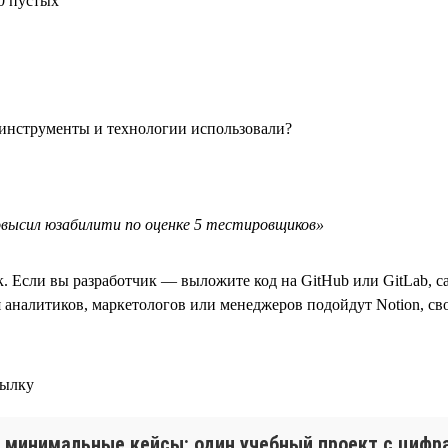
0 пустых
 инструменты и технологии использовали?
высил юзабилити по оценке 5 тестировщиков»
к. Если вы разработчик — выложите код на GitHub или GitLab, 
я аналитиков, маркетологов или менеджеров подойдут Notion, св
сылку
 минимальные кейсы: один учебный проект с цифра