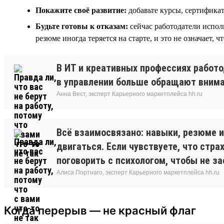
Покажите своё развитие:
добавьте курсы, сертифика
Будьте готовы к отказам:
сейчас работодатели испол
резюме иногда теряется на старте, и это не означает, ч
В ИТ и креативных профессиях работо
в управлении больше обращают вниман
Анна Вест, эксперт Карьерного маркетплейса hh.ru
Всё взаимосвязано: навыки, резюме и
двигаться. Если чувствуете, что стра
поговорить с психологом, чтобы не за
Алиса Портнаго, эксперт Карьерного маркетплейса hh.ru
Когда перерыв — не красный флаг