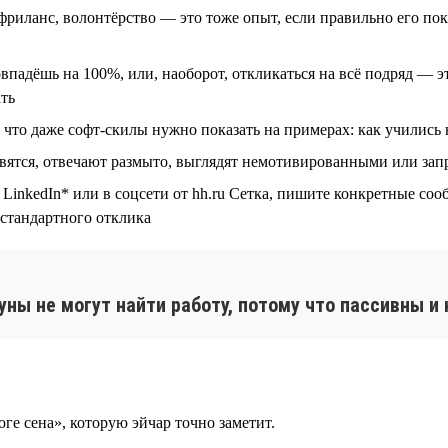
риланс, волонтёрство — это тоже опыт, если правильно его показ
падёшь на 100%, или, наоборот, откликаться на всё подряд — э
ать
то даже софт-скилы нужно показать на примерах: как учились 
овятся, отвечают размыто, выглядят немотивированными или за
inkedIn* или в соцсети от hh.ru Сетка, пишите конкретные сооб
 стандартного отклика
ны не могут найти работу, потому что пассивны и
ге сена», которую эйчар точно заметит.