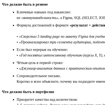
Что должно быть в резюме
Ключевые навыки под вакансию:
не
«коммуникабельность»
, а Figma, SQL (SELECT, JOIN
Формула достижений в формате
«результат + действи
•
«Сверстал 5 landing page по макету Figma для учебн
•
«Проанализировал три сегмента аудитории, подгото
Если был перерыв на обучение:
•
«Год посвятил интенсивному обучению (курсы X, Y),
Чёткая цель в первой строке:
•
«Джуниор-аналитик данных с практическим опытом S
Сопроводительное письмо.
Коротко и ясно объясните, почему вы подходите имен
Что должно быть в портфолио
Приоритет качества над количеством: