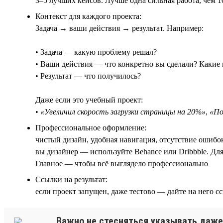
3–5 лучших кейсов. Лучше одна сильная работа, чем 1
Контекст для каждого проекта:
Задача → ваши действия → результат. Например:
• Задача — какую проблему решал?
• Ваши действия — что конкретно вы сделали? Какие
• Результат — что получилось?
Даже если это учебный проект:
•
«Увеличил скорость загрузки страницы на 20%»
,
«По
Профессиональное оформление:
чистый дизайн, удобная навигация, отсутствие ошибо
вы дизайнер — используйте Behance или Dribbble. Дл
Главное — чтобы всё выглядело профессионально
Ссылки на результат:
если проект запущен, даже тестово — дайте на него с
Важно не стесняться указывать даже