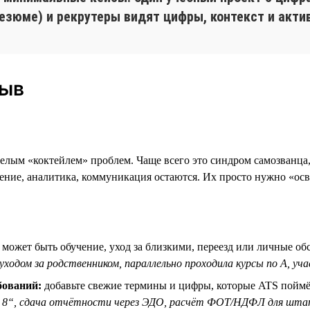
зюме) и рекрутеры видят цифры, контекст и акти
рыв
елым «коктейлем» проблем. Чаще всего это синдром самозванца,
ие, аналитика, коммуникация остаются. Их просто нужно «освеж
может быть обучение, уход за близкими, переезд или личные об
 уходом за родственником, параллельно проходила курсы по A, уч
бований:
добавьте свежие термины и цифры, которые ATS поймёт
я 8“, сдача отчётности через ЭДО, расчёт ФОТ/НДФЛ для шт