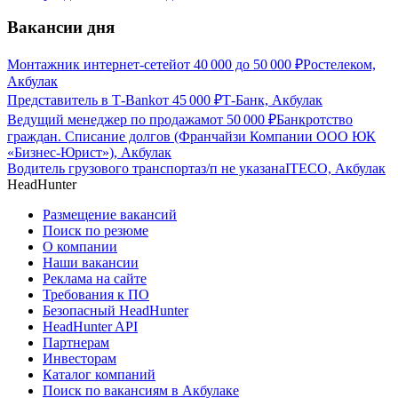
Вакансии дня
Монтажник интернет-сетей
от
40 000
до
50 000
₽
Ростелеком,
Акбулак
Представитель в Т-Bank
от
45 000
₽
Т-Банк, Акбулак
Ведущий менеджер по продажам
от
50 000
₽
Банкротство
граждан. Списание долгов (Франчайзи Компании ООО ЮК
«Бизнес-Юрист»), Акбулак
Водитель грузового транспорта
з/п не указана
ITECO, Акбулак
HeadHunter
Размещение вакансий
Поиск по резюме
О компании
Наши вакансии
Реклама на сайте
Требования к ПО
Безопасный HeadHunter
HeadHunter API
Партнерам
Инвесторам
Каталог компаний
Поиск по вакансиям в Акбулаке