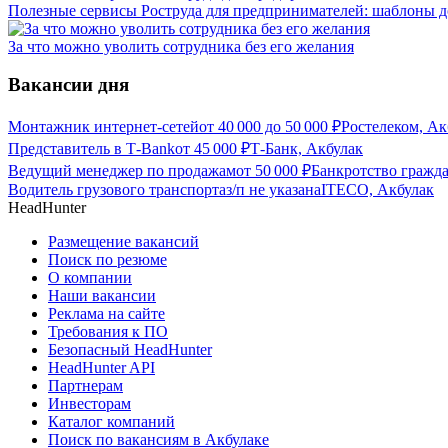
Полезные сервисы Роструда для предпринимателей: шаблоны д
За что можно уволить сотрудника без его желания
Вакансии дня
Монтажник интернет-сетей
от
40 000
до
50 000
₽
Ростелеком, Ак
Представитель в Т-Bank
от
45 000
₽
Т-Банк, Акбулак
Ведущий менеджер по продажам
от
50 000
₽
Банкротство гражд
Водитель грузового транспорта
з/п не указана
ITECO, Акбулак
HeadHunter
Размещение вакансий
Поиск по резюме
О компании
Наши вакансии
Реклама на сайте
Требования к ПО
Безопасный HeadHunter
HeadHunter API
Партнерам
Инвесторам
Каталог компаний
Поиск по вакансиям в Акбулаке