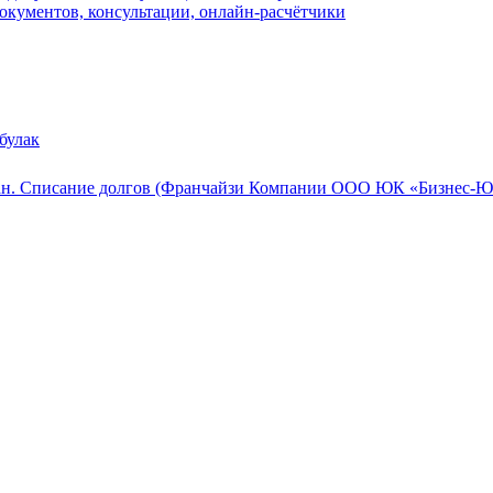
окументов, консультации, онлайн-расчётчики
булак
ан. Списание долгов (Франчайзи Компании ООО ЮК «Бизнес-Юр