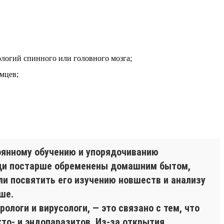
ологий спинного или головного мозга;
мцев;
оянному обучению и упорядочиванию
Люди постарше обременены домашним бытом,
ли посвятить его изучению новшеств и анализу
ше.
ологи и вирусологи, — это связано с тем, что
то- и эндопаразитов. Из-за открытия