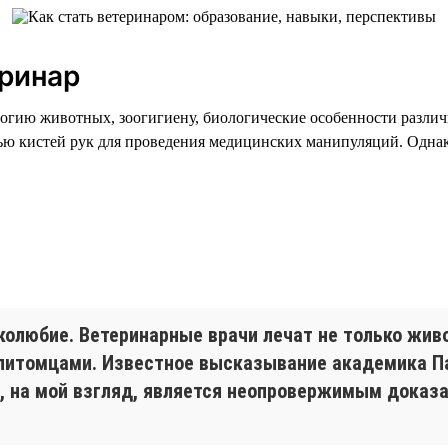
еринар
гию животных, зоогигиену, биологические особенности различн
ю кистей рук для проведения медицинских манипуляций. Однако
олюбие. Ветеринарные врачи лечат не только живо
 питомцами. Известное высказывание академика П
», на мой взгляд, является неопровержимым доказ