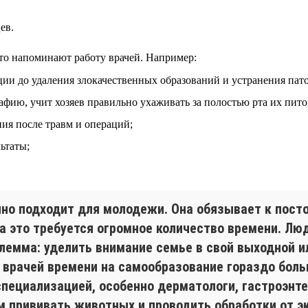
ев.
-то напоминают работу врачей. Например:
ции до удаления злокачественных образований и устранения пат
афию, учит хозяев правильно ухаживать за полостью рта их пито
ия после травм и операций;
ьтаты;
чно подходит для молодежи. Она обязывает к пост
на это требуется огромное количество времени. 
илемма: уделить внимание семье в свой выходной и
 врачей времени на самообразование гораздо боль
пециализацией, особенно дерматологи, гастроэнтер
 прививать животных и проводить обработки от эк