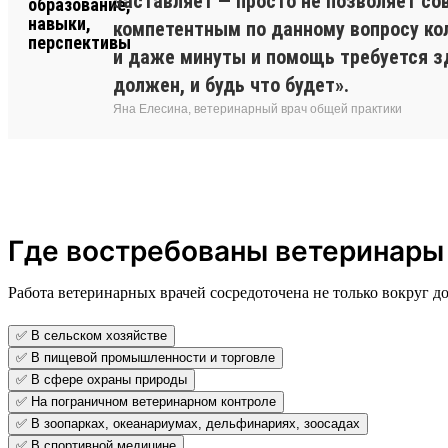
заставляет — просто не позволяет со
компетентным по данному вопросу колл
и даже минуты и помощь требуется зд
должен, и будь что будет».
Яна Елесина, ветеринарный врач общей практики
Где востребованы ветеринары
Работа ветеринарных врачей сосредоточена не только вокруг 
✅ В сельском хозяйстве
✅ В пищевой промышленности и торговле
✅ В сфере охраны природы
✅ На пограничном ветеринарном контроле
✅ В зоопарках, океанариумах, дельфинариях, зоосадах
✅ В спортивной медицине