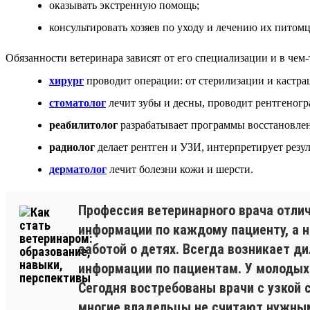
оказывать экстренную помощь;
консультировать хозяев по уходу и лечению их питомц
Обязанности ветеринара зависят от его специализации и в чем
хирург
проводит операции: от стерилизации и кастра
стоматолог
лечит зубы и десны, проводит рентгеногр
реабилитолог
разрабатывает программы восстановлен
радиолог
делает рентген и УЗИ, интерпретирует резул
дерматолог
лечит болезни кожи и шерсти.
Профессия ветеринарного врача отли
информации по каждому пациенту, а 
заботой о детях. Всегда возникает д
информации по пациентам. У молодых
Сегодня востребованы врачи с узкой с
многие владельцы не считают нужным