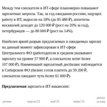
Между тем соискатели в ИТ-сфере планомерно повышают
зарплатные запросы. Так, за год ожидания россиян, ищущих
работу в ИТ, выросли на 18% (до 85 486 ₽), аппетиты
москвичей доходят до 120 000 ₽ (рост на 20% за год),
петербуржцев — до 80 000 ₽ (рост на 14%).
Наиболее яркий разрыв предлагаемых и ожидаемых зарплат
на данный момент зафиксирован в ИТ-сфере
Центрального ФО (работодатели в среднем указывают
зарплату на уровне 57 900 ₽, а соискатели хотят более
107 000 ₽). Наименьший зарплатный дисбаланс наблюдается
в Сибирском ФО (бизнес готов платить до 59 200 ₽,
соискатели ожидают чуть более 61 600 ₽).
Предлагаемая
зарплата в ИТ-вакансиях:
динами
регион
апрель'23
май’23
июнь’23
за квар