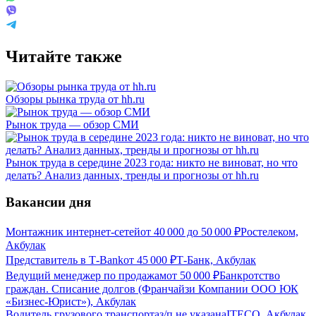
Читайте также
Обзоры рынка труда от hh.ru
Рынок труда — обзор СМИ
Рынок труда в середине 2023 года: никто не виноват, но что
делать? Анализ данных, тренды и прогнозы от hh.ru
Вакансии дня
Монтажник интернет-сетей
от
40 000
до
50 000
₽
Ростелеком,
Акбулак
Представитель в Т-Bank
от
45 000
₽
Т-Банк, Акбулак
Ведущий менеджер по продажам
от
50 000
₽
Банкротство
граждан. Списание долгов (Франчайзи Компании ООО ЮК
«Бизнес-Юрист»), Акбулак
Водитель грузового транспорта
з/п не указана
ITECO, Акбулак