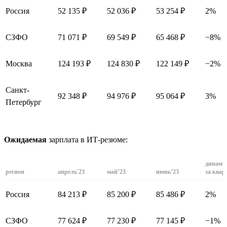
Россия
52 135 ₽
52 036 ₽
53 254 ₽
2%
СЗФО
71 071 ₽
69 549 ₽
65 468 ₽
−8%
Москва
124 193 ₽
124 830 ₽
122 149 ₽
−2%
Санкт-
92 348 ₽
94 976 ₽
95 064 ₽
3%
Петербург
Ожидаемая
зарплата в ИТ-резюме:
динами
регион
апрель'23
май’23
июнь’23
за квар
Россия
84 213 ₽
85 200 ₽
85 486 ₽
2%
СЗФО
77 624 ₽
77 230 ₽
77 145 ₽
−1%