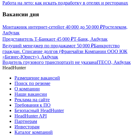
Работа на лето: как искать подработку в отелях и ресторанах
Вакансии дня
Монтажник интернет-сетей
от
40 000
до
50 000
₽
Ростелеком,
Акбулак
Представитель Т-Банка
от
45 000
₽
Т-Банк, Акбулак
Ведущий менеджер по продажам
от
50 000
₽
Банкротство
граждан. Списание долгов (Франчайзи Компании ООО ЮК
«Бизнес-Юрист»), Акбулак
Водитель грузового транспорта
з/п не указана
ITECO, Акбулак
HeadHunter
Размещение вакансий
Поиск по резюме
О компании
Наши вакансии
Реклама на сайте
Требования к ПО
Безопасный HeadHunter
HeadHunter API
Партнерам
Инвесторам
Каталог компаний