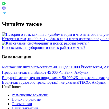
Читайте также
История о том, как hh.ru «ушёл» в горы и что из этого получил
Как связаны сноубординг и поиск работы мечты?
Вакансии дня
Монтажник интернет-сетей
от
40 000
до
50 000
₽
Ростелеком, Ак
Представитель в Т-Bank
от
45 000
₽
Т-Банк, Акбулак
Ведущий менеджер по продажам
от
50 000
₽
Банкротство гражд
Водитель грузового транспорта
з/п не указана
ITECO, Акбулак
HeadHunter
Размещение вакансий
Поиск по резюме
О компании
Наши вакансии