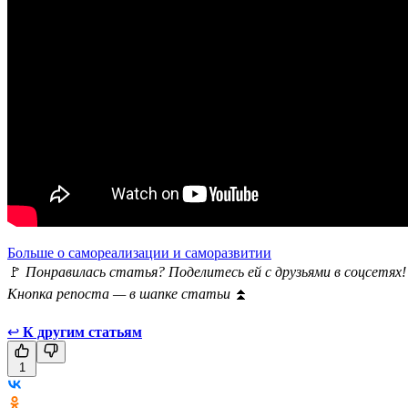
Больше о самореализации и саморазвитии
🚩
Понравилась статья? Поделитесь ей с друзьями в соцсетях!
Кнопка репоста — в шапке статьи
⏫
↩
К другим статьям
1