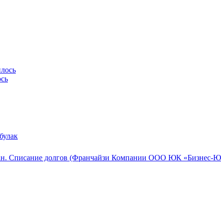
ось
булак
ан. Списание долгов (Франчайзи Компании ООО ЮК «Бизнес-Юр