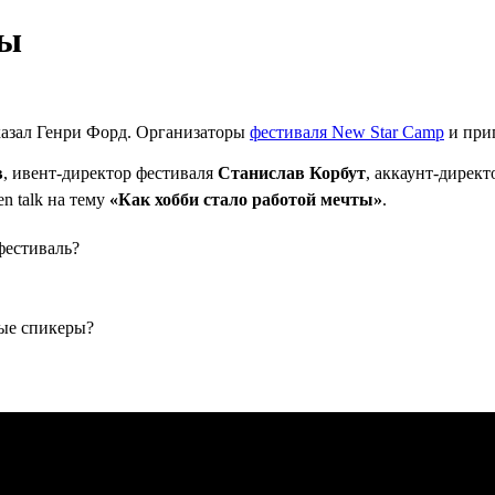
ты
казал Генри Форд. Организаторы
фестиваля New Star Camp
и при
в
, ивент-директор фестиваля
Станислав Корбут
, аккаунт-дирек
n talk на тему
«Как хобби стало работой мечты»
.
фестиваль?
ые спикеры?