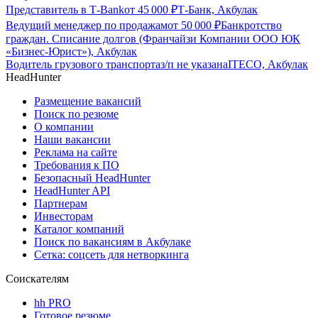
Представитель в Т-Bank
от
45 000
₽
Т-Банк, Акбулак
Ведущий менеджер по продажам
от
50 000
₽
Банкротство
граждан. Списание долгов (Франчайзи Компании ООО ЮК
«Бизнес-Юрист»), Акбулак
Водитель грузового транспорта
з/п не указана
ITECO, Акбулак
HeadHunter
Размещение вакансий
Поиск по резюме
О компании
Наши вакансии
Реклама на сайте
Требования к ПО
Безопасный HeadHunter
HeadHunter API
Партнерам
Инвесторам
Каталог компаний
Поиск по вакансиям в Акбулаке
Сетка: соцсеть для нетворкинга
Соискателям
hh PRO
Готовое резюме