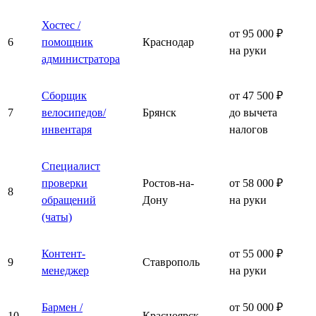
Хостес /
от 95 000 ₽
6
помощник
Краснодар
на руки
администратора
Сборщик
от 47 500 ₽
7
велосипедов/
Брянск
до вычета
инвентаря
налогов
Специалист
проверки
Ростов-на-
от 58 000 ₽
8
обращений
Дону
на руки
(чаты)
Контент-
от 55 000 ₽
9
Ставрополь
менеджер
на руки
Бармен /
от 50 000 ₽
10
Красноярск