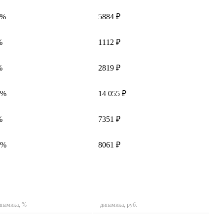
1%
5884 ₽
%
1112 ₽
%
2819 ₽
4%
14 055 ₽
%
7351 ₽
4%
8061 ₽
инамика, %
динамика, руб.