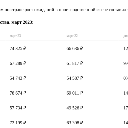
ом по стране рост ожиданий в производственной сфере составил
тва, март 2023:
март 23
март 22
ди
74 825 ₽
66 636 ₽
1
67 289 ₽
61 817 ₽
9
54 743 ₽
54 587 ₽
0
78 674 ₽
69 011 ₽
1
57 734 ₽
49 526 ₽
1
72 199 ₽
63 398 ₽
1