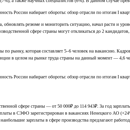
в (7%), а также научных специалистов (6%). В данном случае п
да, обновлять резюме и мониторить ситуацию, начал расти и уро
зводственной сфере страны могут откликаться до 2 кандидатов,
 по рынку, которая составляет 5–6 человек на вакансию. Кадро
енции в целом на рынке труда страны на данный момент — 4,6 ч
венной сфере страны — от 50 000₽ до 114 943₽. За год зарплаты
латы в СЗФО зарегистрирован в вакансиях Ненецкого АО (+24%)
наибольшие зарплаты в сфере производства предлагают работода