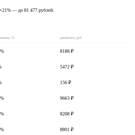
 +21% — до 81 477 рублей.
намика, %
динамика, руб.
2%
8188 ₽
%
5472 ₽
%
156 ₽
4%
9663 ₽
7%
8208 ₽
4%
8801 ₽