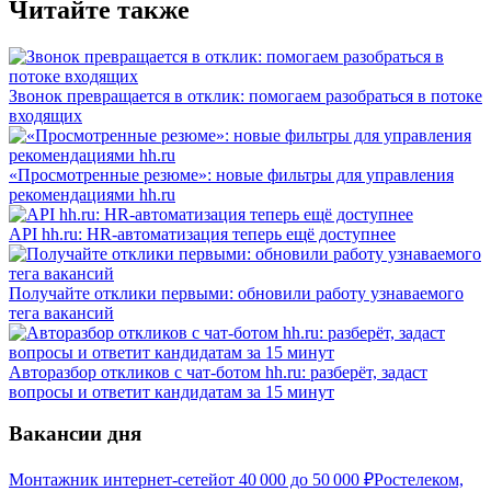
Читайте также
Звонок превращается в отклик: помогаем разобраться в потоке
входящих
«Просмотренные резюме»: новые фильтры для управления
рекомендациями hh.ru
API hh.ru: HR-автоматизация теперь ещё доступнее
Получайте отклики первыми: обновили работу узнаваемого
тега вакансий
Авторазбор откликов с чат-ботом hh.ru: разберёт, задаст
вопросы и ответит кандидатам за 15 минут
Вакансии дня
Монтажник интернет-сетей
от
40 000
до
50 000
₽
Ростелеком,