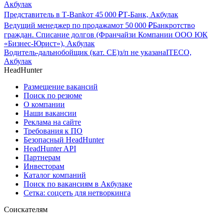
Акбулак
Представитель в Т-Bank
от
45 000
₽
Т-Банк, Акбулак
Ведущий менеджер по продажам
от
50 000
₽
Банкротство
граждан. Списание долгов (Франчайзи Компании ООО ЮК
«Бизнес-Юрист»), Акбулак
Водитель-дальнобойщик (кат. CE)
з/п не указана
ITECO,
Акбулак
HeadHunter
Размещение вакансий
Поиск по резюме
О компании
Наши вакансии
Реклама на сайте
Требования к ПО
Безопасный HeadHunter
HeadHunter API
Партнерам
Инвесторам
Каталог компаний
Поиск по вакансиям в Акбулаке
Сетка: соцсеть для нетворкинга
Соискателям