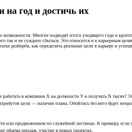
 на год и достичь их
 возможности. Многие подводят итоги уходящего года и кропот
го так и не суждено сбыться. Это относится и к карьерным целям
татье разберём, как определить реальные цели в карьере и успеш
те работать в компании Х на должности У и получать N тысяч? Эт
трибутов цели — наличие плана. Обойтись без него будет непрос
сти или продвижением по служебной лестнице. К примеру, если 
ие объёма продаж, участие в новых проектах.