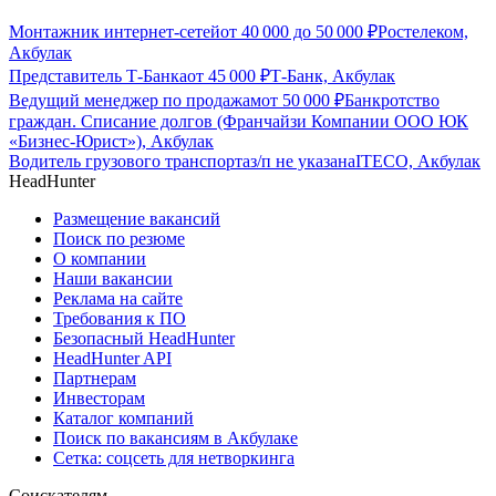
Монтажник интернет-сетей
от
40 000
до
50 000
₽
Ростелеком,
Акбулак
Представитель Т-Банка
от
45 000
₽
Т-Банк, Акбулак
Ведущий менеджер по продажам
от
50 000
₽
Банкротство
граждан. Списание долгов (Франчайзи Компании ООО ЮК
«Бизнес-Юрист»), Акбулак
Водитель грузового транспорта
з/п не указана
ITECO, Акбулак
HeadHunter
Размещение вакансий
Поиск по резюме
О компании
Наши вакансии
Реклама на сайте
Требования к ПО
Безопасный HeadHunter
HeadHunter API
Партнерам
Инвесторам
Каталог компаний
Поиск по вакансиям в Акбулаке
Сетка: соцсеть для нетворкинга
Соискателям