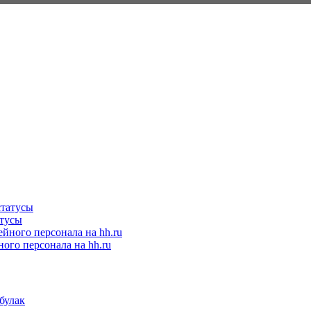
атусы
ого персонала на hh.ru
булак