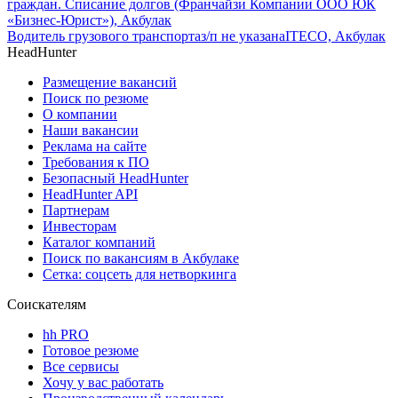
граждан. Списание долгов (Франчайзи Компании ООО ЮК
«Бизнес-Юрист»), Акбулак
Водитель грузового транспорта
з/п не указана
ITECO, Акбулак
HeadHunter
Размещение вакансий
Поиск по резюме
О компании
Наши вакансии
Реклама на сайте
Требования к ПО
Безопасный HeadHunter
HeadHunter API
Партнерам
Инвесторам
Каталог компаний
Поиск по вакансиям в Акбулаке
Сетка: соцсеть для нетворкинга
Соискателям
hh PRO
Готовое резюме
Все сервисы
Хочу у вас работать